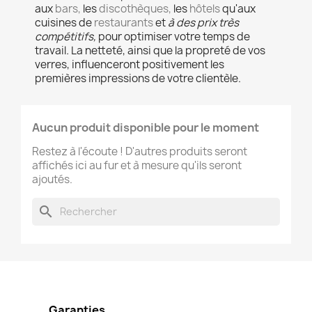
aux
bars,
les
discothèques,
les
hôtels
qu'aux
cuisines de
restaurants
et
à des prix très
compétitifs,
pour optimiser votre temps de
travail
.
La netteté, ainsi que la propreté de vos
verres, influenceront positivement les
premières impressions de votre
clientèle.
Aucun produit disponible pour le moment
Restez à l'écoute ! D'autres produits seront
affichés ici au fur et à mesure qu'ils seront
ajoutés.
search
Garanties