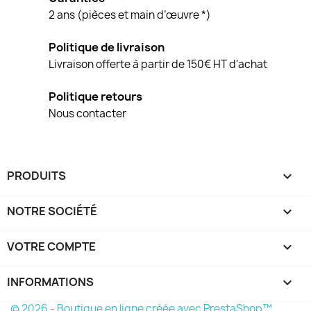
2 ans (pièces et main d’œuvre *)
Politique de livraison
Livraison offerte à partir de 150€ HT d'achat
Politique retours
Nous contacter
PRODUITS

NOTRE SOCIÉTÉ

VOTRE COMPTE

INFORMATIONS
keyboard_arrow_down
© 2026 - Boutique en ligne créée avec PrestaShop™