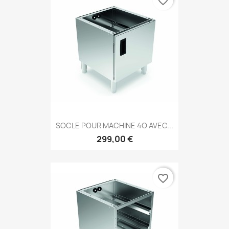
favorite_border
SOCLE POUR MACHINE 4O AVEC...
299,00 €
favorite_border