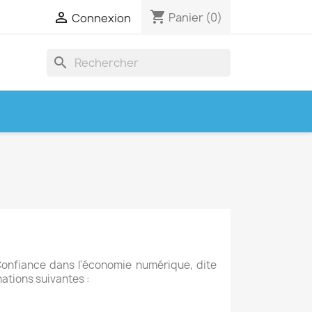
shopping_cart

Panier
(0)
Connexion
search
 Confiance dans l'économie numérique, dite
mations suivantes :