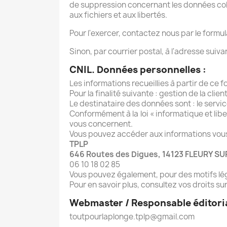
de suppression concernant les données collec
aux fichiers et aux libertés.
Pour l'exercer, contactez nous par le formu
Sinon, par courrier postal, à l'adresse suiva
CNIL. Données personnelles :
Les informations recueillies à partir de ce 
Pour la finalité suivante : gestion de la clien
Le destinataire des données sont : le servi
Conformément à la loi « informatique et libe
vous concernent.
Vous pouvez accéder aux informations vous
TPLP
646 Routes des Digues, 14123 FLEURY S
06 10 18 02 85
Vous pouvez également, pour des motifs lé
Pour en savoir plus, consultez vos droits sur 
Webmaster / Responsable éditoria
toutpourlaplonge.tplp@gmail.com