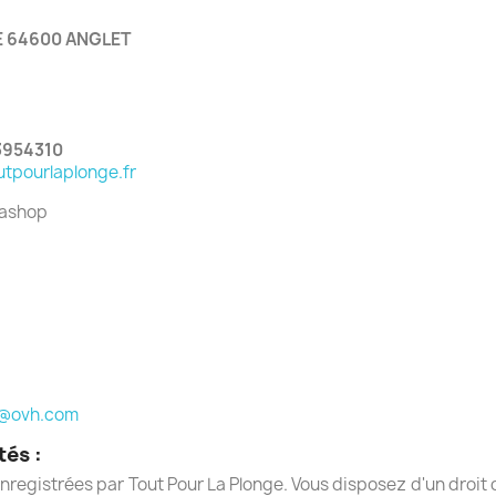
E 64600 ANGLET
3954310
tpourlaplonge.fr
tashop
t@ovh.com
tés :
nregistrées par Tout Pour La Plonge. Vous disposez d'un droit d