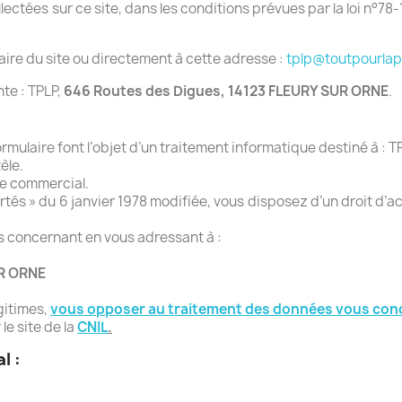
tées sur ce site, dans les conditions prévues par la loi n°78-17
laire du site ou directement à cette adresse :
tplp@toutpourlap
nte : TPLP,
646 Routes des Digues, 14123 FLEURY SUR ORNE
.
formulaire font l’objet d’un traitement informatique destiné à :
tèle.
ce commercial.
rtés » du 6 janvier 1978 modifiée, vous disposez d’un droit d’a
 concernant en vous adressant à :
UR ORNE
gitimes,
vous opposer au traitement des données vous con
le site de la
CNIL
.
l :