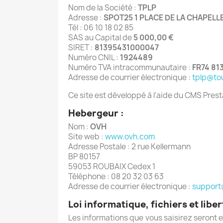
Nom de la Société :
TPLP
Adresse :
SPOT25 1 PLACE DE LA CHAPELL
Tél : 06 10 18 02 85
SAS au Capital de
5 000,00 €
SIRET :
81395431000047
Numéro CNIL :
1924489
Numéro TVA intracommunautaire :
FR74 81
Adresse de courrier électronique :
tplp@tou
Ce site est développé à l'aide du CMS Pres
Hebergeur :
Nom :
OVH
Site web :
www.ovh.com
Adresse Postale : 2 rue Kellermann
BP 80157
59053 ROUBAIX Cedex 1
Téléphone : 08 20 32 03 63
Adresse de courrier électronique :
suppor
Loi informatique, fichiers et liber
Les informations que vous saisirez seront e