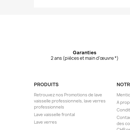
Garanties
2 ans (pièces et main d’œuvre *)
PRODUITS
NOTR
Retrouvez nos Promotions de lave
Mentio
vaisselle professionnels, lave verres
A pro
professionnels
Condit
Lave vaisselle frontal
Conta
Lave verres
des co
CHR pr