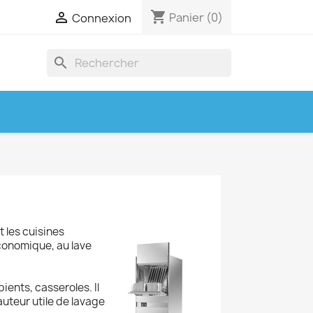
shopping_cart

Panier
(0)
Connexion
search
t les cuisines
conomique, au lave
ients, casseroles. Il
auteur utile de lavage