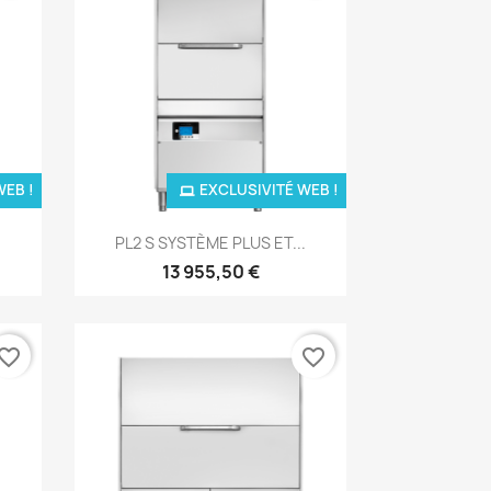
WEB !
EXCLUSIVITÉ WEB !
Aperçu rapide

PL2 S SYSTÈME PLUS ET...
13 955,50 €
vorite_border
favorite_border