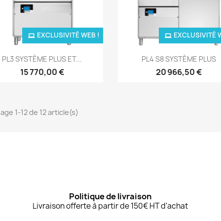
EXCLUSIVITÉ WEB !
EXCLUSIVITÉ 
Aperçu rapide
Aperçu rapide


PL3 SYSTÈME PLUS ET...
PL4 S8 SYSTÈME PLUS
15 770,00 €
20 966,50 €
age 1-12 de 12 article(s)
Politique de livraison
Livraison offerte à partir de 150€ HT d'achat