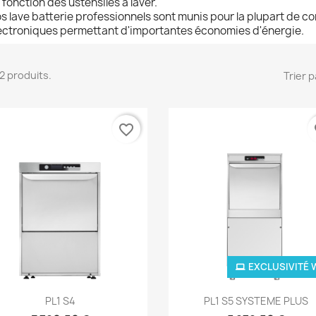
 fonction des ustensiles à laver.
s lave batterie professionnels sont munis pour la plupart de
ectroniques permettant d'importantes économies d'énergie.
 12 produits.
Trier p
favorite_border
fa
EXCLUSIVITÉ 
Aperçu rapide
Aperçu rapide


PL1 S4
PL1 S5 SYSTEME PLUS