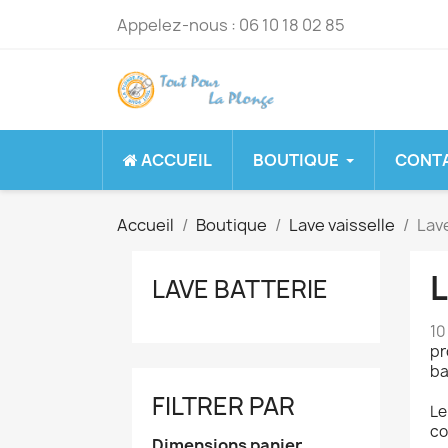
Appelez-nous :
06 10 18 02 85
ACCUEIL
BOUTIQUE
CONT
Accueil
Boutique
Lave vaisselle
Lav
L
LAVE BATTERIE
10
pr
ba
FILTRER PAR
Le
co
Dimensions panier