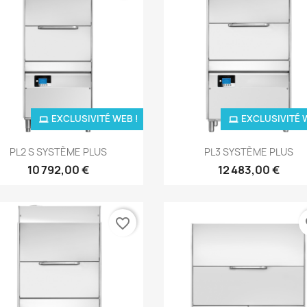
EXCLUSIVITÉ WEB !
EXCLUSIVITÉ 
Aperçu rapide
Aperçu rapide


PL2 S SYSTÈME PLUS
PL3 SYSTÈME PLUS
10 792,00 €
12 483,00 €
favorite_border
fa