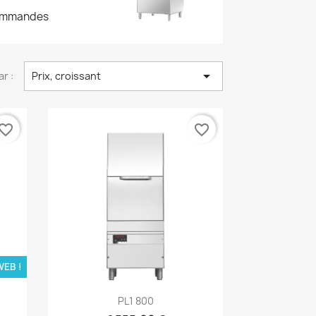
 commandes

ar :
Prix, croissant
vorite_border
favorite_border
WEB !
Aperçu rapide

PL1 800