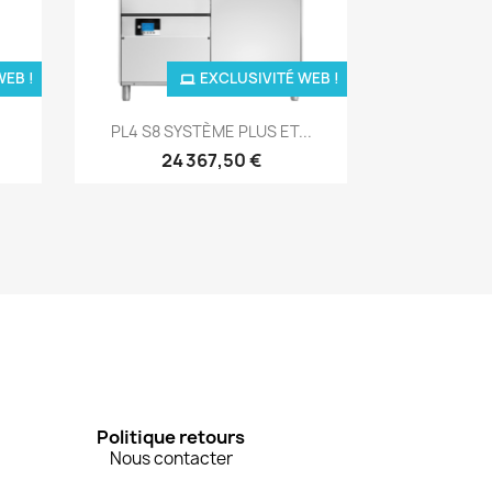
WEB !
EXCLUSIVITÉ WEB !
Aperçu rapide

PL4 S8 SYSTÈME PLUS ET...
24 367,50 €
Politique retours
Nous contacter