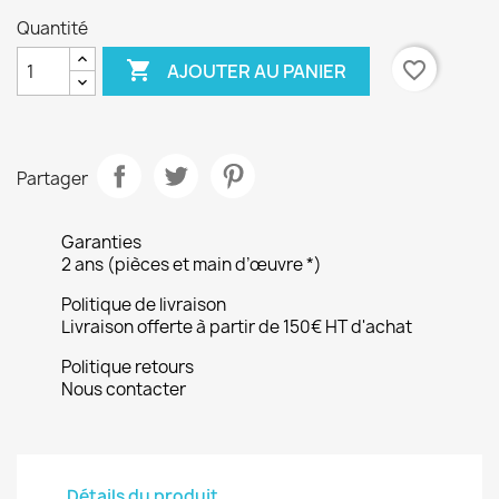
Quantité

favorite_border
AJOUTER AU PANIER
Partager
Garanties
2 ans (pièces et main d’œuvre *)
Politique de livraison
Livraison offerte à partir de 150€ HT d'achat
Politique retours
Nous contacter
Détails du produit