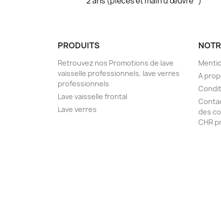
2 ans (pièces et main d’œuvre *)
PRODUITS
NOTR
Retrouvez nos Promotions de lave
Mentio
vaisselle professionnels, lave verres
A pro
professionnels
Condit
Lave vaisselle frontal
Conta
Lave verres
des co
CHR pr