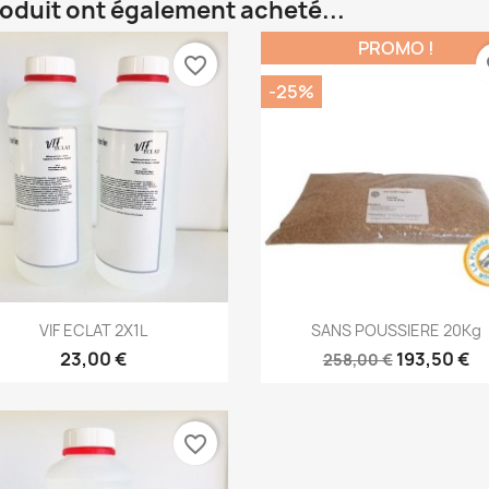
roduit ont également acheté...
PROMO !
favorite_border
fa
-25%
Aperçu rapide
Aperçu rapide


VIF ECLAT 2X1L
SANS POUSSIERE 20Kg
23,00 €
193,50 €
258,00 €
favorite_border