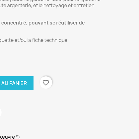
te argenterie, et le nettoyage et entretien
 concentré, pouvant se réutiliser de
iquette et/ou la fiche technique
favorite_border
 AU PANIER
’œuvre *)