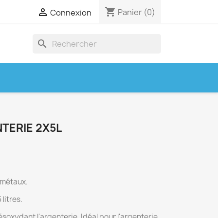
shopping_cart

Panier
(0)
Connexion
search
TERIE 2X5L
 métaux.
litres.
ésoxydant l'argenterie. Idéal pour l'argenterie