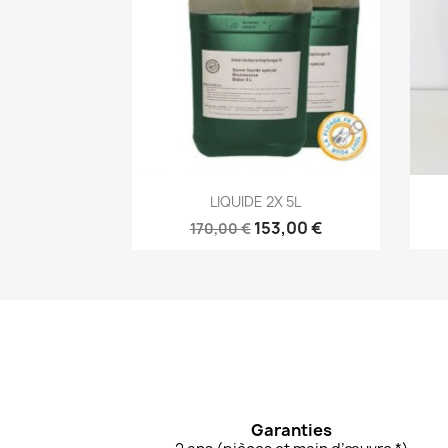
Aperçu rapide

LIQUIDE 2X 5L
153,00 €
170,00 €
Garanties