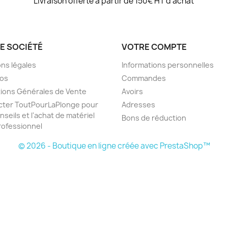
Livraison offerte à partir de 150€ HT d'achat
E SOCIÉTÉ
VOTRE COMPTE
ns légales
Informations personnelles
pos
Commandes
ions Générales de Vente
Avoirs
cter ToutPourLaPlonge pour
Adresses
nseils et l'achat de matériel
Bons de réduction
ofessionnel
© 2026 - Boutique en ligne créée avec PrestaShop™