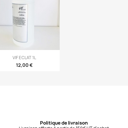
Aperçu rapide

VIF ECLAT 1L
12,00 €
Politique de livraison