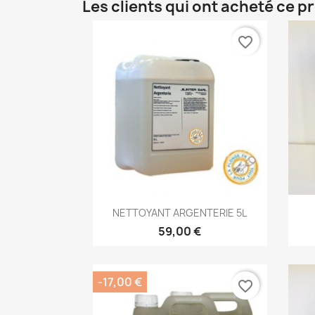
Les clients qui ont acheté ce p
favorite_border
Aperçu rapide

NETTOYANT ARGENTERIE 5L
59,00 €
-17,00 €
favorite_border