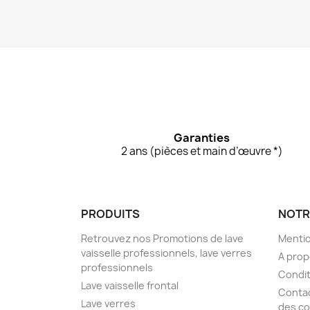
Garanties
2 ans (pièces et main d’œuvre *)
PRODUITS
NOTR
Retrouvez nos Promotions de lave
Mentio
vaisselle professionnels, lave verres
A pro
professionnels
Condit
Lave vaisselle frontal
Conta
Lave verres
des co