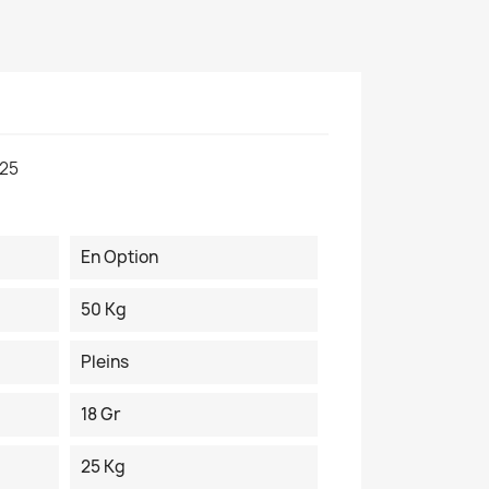
25
En Option
50 Kg
Pleins
18 Gr
25 Kg