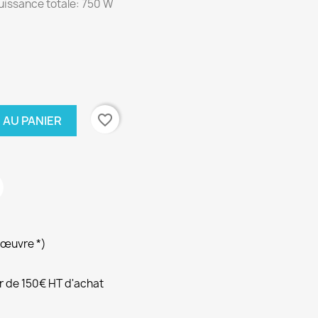
uissance totale: 750 W
favorite_border
 AU PANIER
’œuvre *)
ir de 150€ HT d'achat