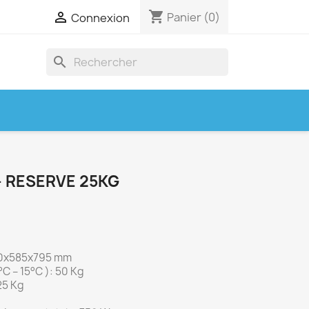
shopping_cart

Panier
(0)
Connexion
search
- RESERVE 25KG
00x585x795 mm
°C – 15°C ): 50 Kg
25 Kg