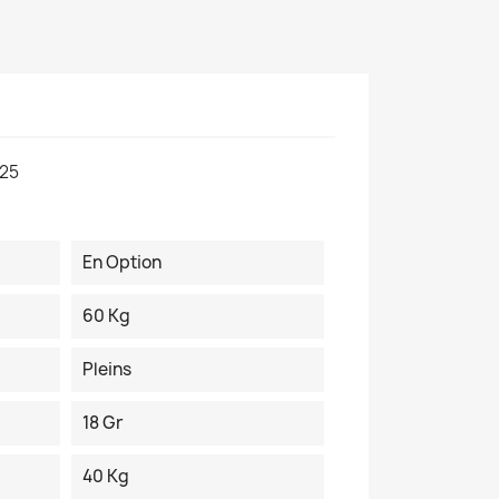
25
En Option
60 Kg
Pleins
18 Gr
40 Kg