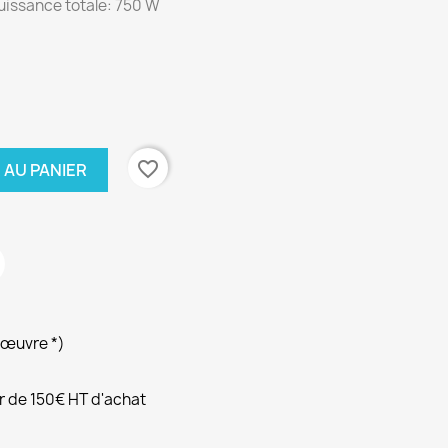
uissance totale: 750 W
favorite_border
 AU PANIER
’œuvre *)
ir de 150€ HT d'achat