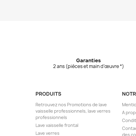
Garanties
2 ans (pièces et main d’œuvre *)
PRODUITS
NOTR
Retrouvez nos Promotions de lave
Mentio
vaisselle professionnels, lave verres
A pro
professionnels
Condit
Lave vaisselle frontal
Conta
Lave verres
des co