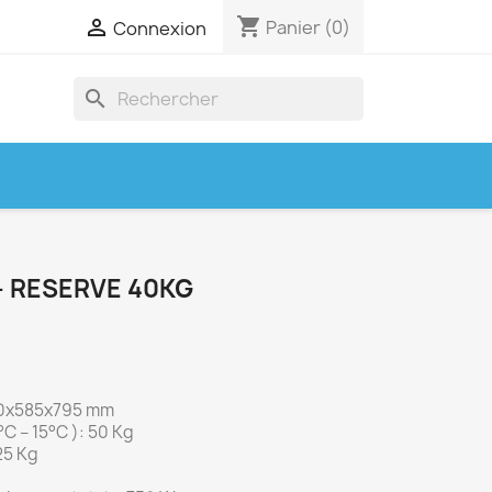
shopping_cart

Panier
(0)
Connexion
search
- RESERVE 40KG
00x585x795 mm
°C – 15°C ): 50 Kg
25 Kg