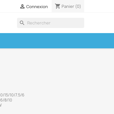
shopping_cart

Panier
(0)
Connexion
search
30/15/10/7.5/6
/6/8/10
W