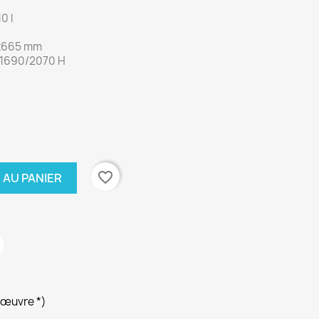
0 l
0x665 mm
x 1690/2070 H
favorite_border
 AU PANIER
’œuvre *)