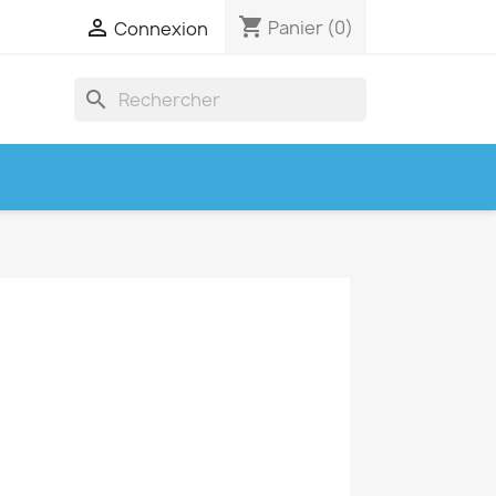
shopping_cart

Panier
(0)
Connexion
search