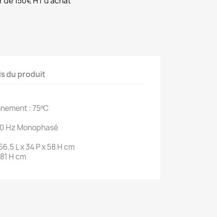
ir de 150€ HT d'achat
ls du produit
nement : 75ºC
-60 Hz Monophasé
56,5 L x 34 P x 58 H cm
 81 H cm