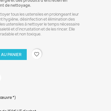
nergie et des produits d’entretien en
ant de nettoyage.
oyer tous les ustensiles en prolongeant leur
t hygiène, désinfection et élimination des
r les ustensiles à nettoyer le temps nécessaire
leté et d’incrustation et de les rincer. Elle
radable et non toxique.
favorite_border
 AU PANIER
’œuvre *)