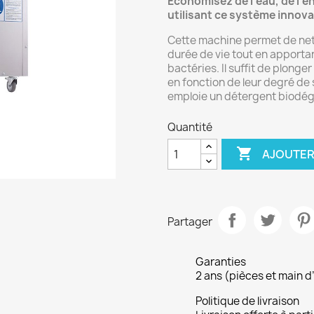
Économisez de l’eau, de l’é
utilisant ce système innov
Cette machine permet de nett
durée de vie tout en apportan
bactéries. Il suffit de plonge
en fonction de leur degré de sa
emploie un détergent biodég
Quantité

AJOUTER
Partager
Garanties
2 ans (pièces et main d
Politique de livraison