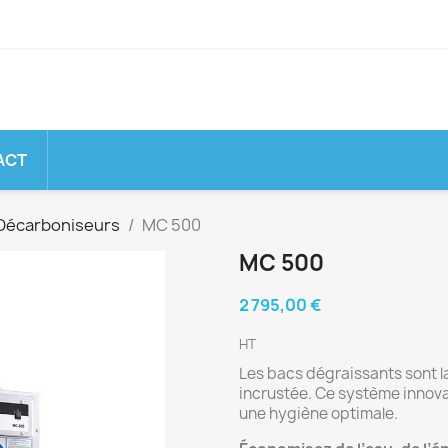
ACT
Décarboniseurs
MC 500
MC 500
2 795,00 €
HT
Les bacs dégraissants sont la
incrustée. Ce système innova
une hygiène optimale.